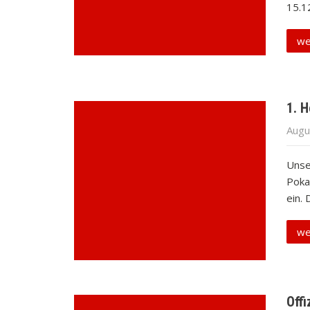
15.1
we
1. 
Augu
Unse
Pokal
ein.
we
Offi