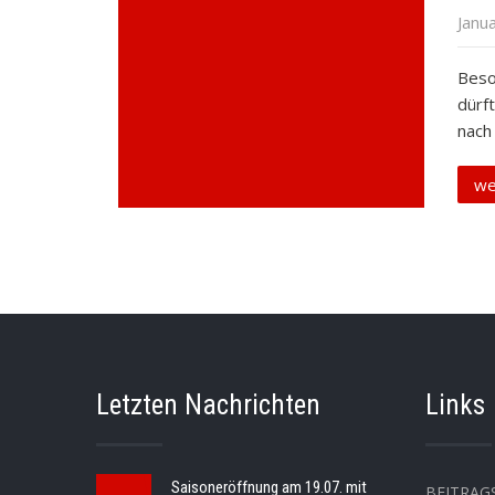
Janu
Beso
dürf
nach
we
Letzten Nachrichten
Links
Saisoneröffnung am 19.07. mit
BEITRAG