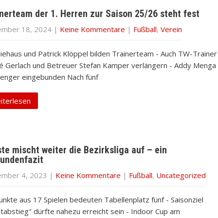
nerteam der 1. Herren zur Saison 25/26 steht fest
mber 18, 2024
|
Keine Kommentare
|
Fußball
,
Verein
Niehaus und Patrick Klöppel bilden Trainerteam - Auch TW-Trainer
é Gerlach und Betreuer Stefan Kamper verlängern - Addy Menga
 enger eingebunden Nach fünf
iterlesen
te mischt weiter die Bezirksliga auf – ein
rundenfazit
mber 4, 2023
|
Keine Kommentare
|
Fußball
,
Uncategorized
unkte aus 17 Spielen bedeuten Tabellenplatz fünf - Saisonziel
htabstieg" dürfte nahezu erreicht sein - Indoor Cup am