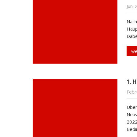
Juni 
Nach
Haup
Dabei
we
1. 
Febr
Über
Neuv
2022
Bedi