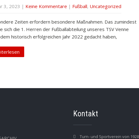
ar 3, 2023
|
Keine Kommentare
|
Fußball
,
Uncategorized
ndere Zeiten erfordern besondere Maßnahmen. Das zumindest
te sich die 1. Herren der Fußballabteilung unseres TSV Venne
 dem historisch erfolgreichen Jahr 2022 gedacht haben,
iterlesen
Kontakt
Turn- und Sportverein von 1928 
SARCHIV