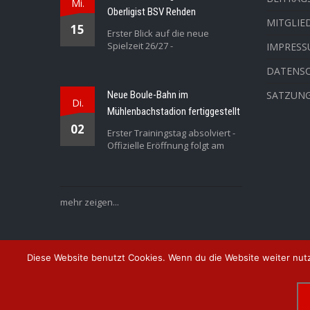
Mi.
Oberligist BSV Rehden
MITGLIE
15
Erster Blick auf die neue
Spielzeit 26/27 -
IMPRES
DATENS
Neue Boule-Bahn im
SATZUN
Di.
Mühlenbachstadion fertiggestellt
02
Erster Trainingstag absolviert -
Offizielle Eröffnung folgt am
mehr zeigen...
Diese Website benutzt Cookies. Wenn du die Website weiter nutz