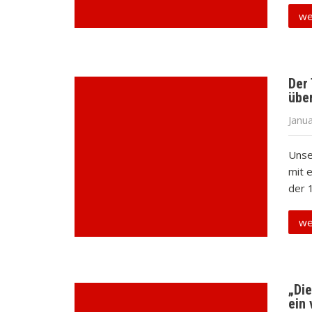
we
Der
übe
Janu
Unse
mit 
der 
we
„Die
ein 