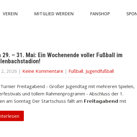
VEREIN
MITGLIED WERDEN
FANSHOP
SPO
29. – 31. Mai: Ein Wochenende voller Fußball im
lenbachstadion!
12, 2026
|
Keine Kommentare
|
Fußball
,
Jugendfußball
Turnier Freitagabend - Großer Jugendtag mit mehreren Spielen,
erfestivals und tollem Rahmenprogramm - Abschluss der 1.
n am Sonntag Der Startschuss fällt am 𝗙𝗿𝗲𝗶𝘁𝗮𝗴𝗮𝗯𝗲𝗻𝗱 mit
iterlesen