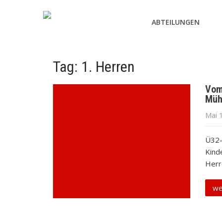
ABTEILUNGEN
Tag: 1. Herren
Vom 
Müh
Mai 
Ü32-
Kind
Herre
we