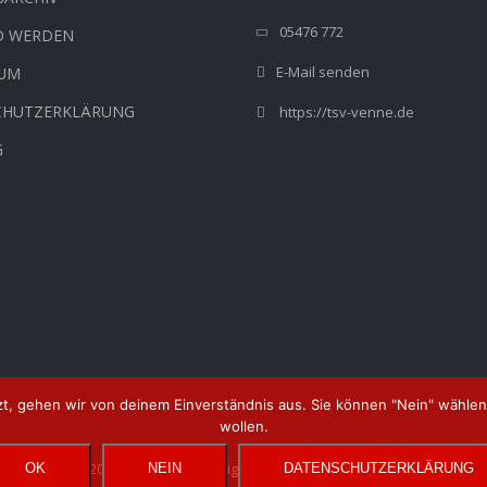
05476 772
D WERDEN
E-Mail senden
SUM
CHUTZERKLÄRUNG
https://tsv-venne.de
G
t, gehen wir von deinem Einverständnis aus. Sie können "Nein" wählen,
wollen.
Copyright © 2022 TSV Venne. Design & developed by Patrick Strakeljahn
OK
NEIN
DATENSCHUTZERKLÄRUNG