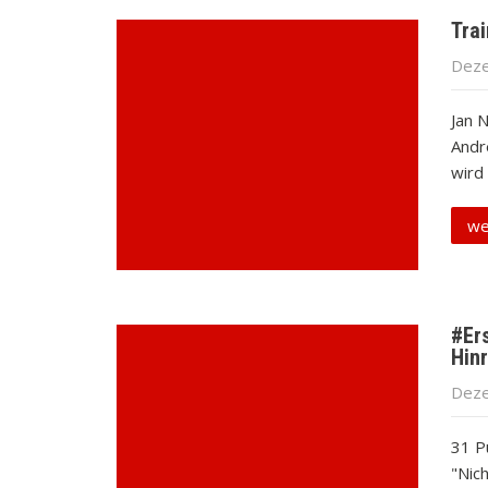
Trai
Deze
Jan 
Andr
wird
we
#Ers
Hin
Deze
31 P
"Nic