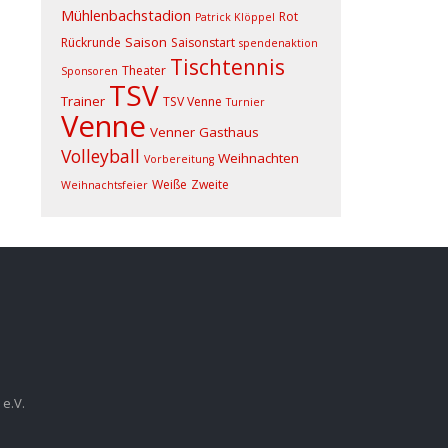
Mühlenbachstadion
Rot
Patrick Klöppel
Saison
Rückrunde
Saisonstart
spendenaktion
Tischtennis
Theater
Sponsoren
TSV
Trainer
TSV Venne
Turnier
Venne
Venner Gasthaus
Volleyball
Weihnachten
Vorbereitung
Weiße
Zweite
Weihnachtsfeier
e.V.