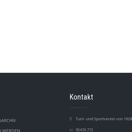
Kontakt
Turn- und Sportverein von 1928 
SARCHIV
05476 772
D WERDEN