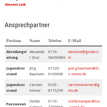
diesem Link
.
Ansprechpartner
Position
Name
Telefon
E-Mail
Abteilungsl
Alexande
0176-
alexzirat@gmail.co
eitung
r Zirat
56056989
m
Jugendvor
Jörg
01520-
joerg.baumann@ts
stand
Baumann
9100698
v-venne.de
Jugendvor
Carsten
0163-
carsten.koerner@g
stand
Körner
8775259
mx.de
Stefan
0170-
stefan.kamper@tsv
Passwesen
Kamper
7769965
-venne.de