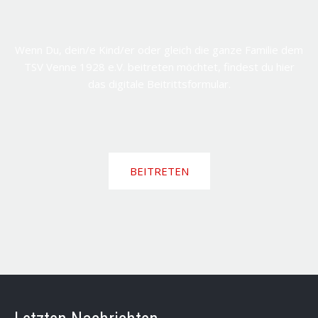
Wenn Du, dein/e Kind/er oder gleich die ganze Familie dem
TSV Venne 1928 e.V. beitreten möchtet, findest du hier
das digitale Beitrittsformular.
BEITRETEN