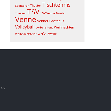
Tischtennis
Theater
Sponsoren
TSV
Trainer
TSV Venne
Turnier
Venne
Venner Gasthaus
Volleyball
Weihnachten
Vorbereitung
Weiße
Zweite
Weihnachtsfeier
e.V.