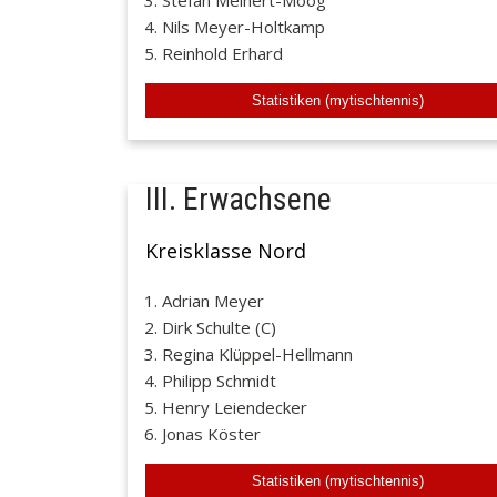
Stefan Meinert-Moog
Nils Meyer-Holtkamp
Reinhold Erhard
Statistiken (mytischtennis)
III. Erwachsene
Kreisklasse Nord
Adrian Meyer
Dirk Schulte (C)
Regina Klüppel-Hellmann
Philipp Schmidt
Henry Leiendecker
Jonas Köster
Statistiken (mytischtennis)