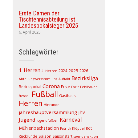
Erste Damen der
Tischtennisabteilung ist
Landespokalsieger 2025
6. April 2025
Schlagwörter
1. Herren
2025
2024
2026
2. Herren
Bezirksliga
Abteilungsversammlung
Auftakt
Corona
Bezirkspokal
Erste
Fazit
Fehlhauer
Fußball
Gasthaus
fussball
Herren
Hinrunde
jahreshauptversammlung
jhv
Karneval
Jugend
Jugendfußball
Mühlenbachstadion
Rot
Patrick Klöppel
Saison
Rückrunde
Saisonstart
spendenaktion