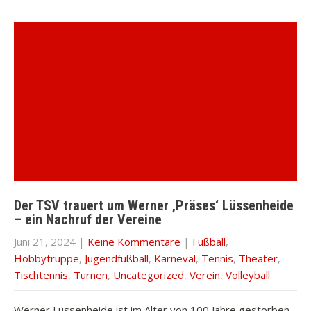
Der TSV trauert um Werner ‚Präses‘ Lüssenheide
– ein Nachruf der Vereine
Juni 21, 2024
|
Keine Kommentare
|
Fußball
,
Hobbytruppe
,
Jugendfußball
,
Karneval
,
Tennis
,
Theater
,
Tischtennis
,
Turnen
,
Uncategorized
,
Verein
,
Volleyball
Werner Lüssenheide ist im Alter von 100 Jahre gestorben.