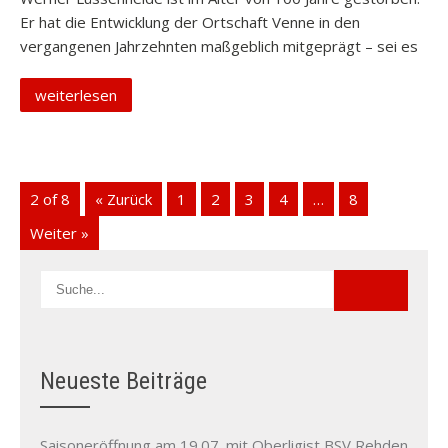
Er hat die Entwicklung der Ortschaft Venne in den
vergangenen Jahrzehnten maßgeblich mitgeprägt – sei es
weiterlesen
2 of 8
« Zurück
1
2
3
4
…
8
Weiter »
Neueste Beiträge
Saisoneröffnung am 19.07. mit Oberligist BSV Rehden