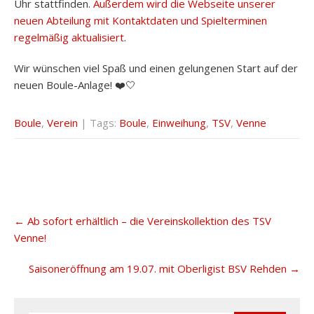
Uhr stattfinden.
Außerdem wird die Webseite unserer
neuen Abteilung mit Kontaktdaten und Spielterminen
regelmäßig aktualisiert
.
Wir wünschen viel Spaß und einen gelungenen Start auf der
neuen Boule-Anlage! ❤️🤍
Boule
,
Verein
| Tags:
Boule
,
Einweihung
,
TSV
,
Venne
Post
←
Ab sofort erhältlich – die Vereinskollektion des TSV
navigation
Venne!
Saisoneröffnung am 19.07. mit Oberligist BSV Rehden
→