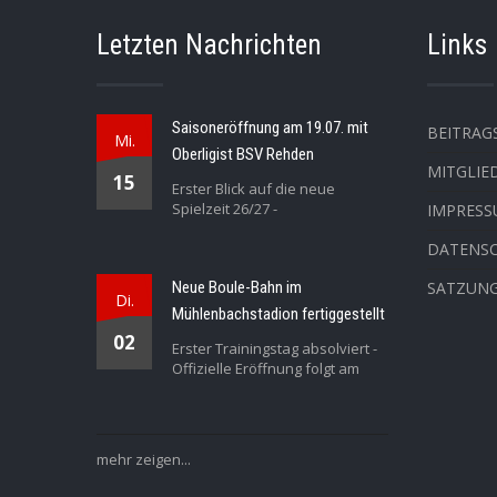
Letzten Nachrichten
Links
Saisoneröffnung am 19.07. mit
BEITRAG
Mi.
Oberligist BSV Rehden
MITGLIE
15
Erster Blick auf die neue
Spielzeit 26/27 -
IMPRES
DATENS
Neue Boule-Bahn im
SATZUN
Di.
Mühlenbachstadion fertiggestellt
02
Erster Trainingstag absolviert -
Offizielle Eröffnung folgt am
mehr zeigen...